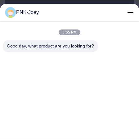
PNK-Joey
xianzhihao@gzxingchao.info
ईमेल
3:55 PM
Good day, what product are you looking for?
008613580404923
फ़ोन
Guangzhou Xingchao Agriculture Machinery
Co., Ltd.
Hindi