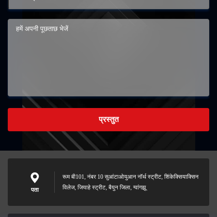
प्रस्तुत
रूम बी101, नंबर 10 सुआंटाओयुआन नॉर्थ स्ट्रीट, शिंकेक्सियाक्सिन
विलेज, जियाहे स्ट्रीट, बैयुन जिला, ग्वांगझू
पता