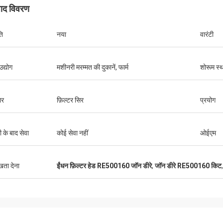
पाद विवरण
ति
नया
वारंटी
उद्योग
मशीनरी मरम्मत की दुकानें, फार्म
शोरूम स्
ार
फ़िल्टर सिर
प्रयोग
ी के बाद सेवा
कोई सेवा नहीं
ओईएम
ुखता देना
ईंधन फ़िल्टर हेड RE500160 जॉन डीरे
,
जॉन डीरे RE500160 किट