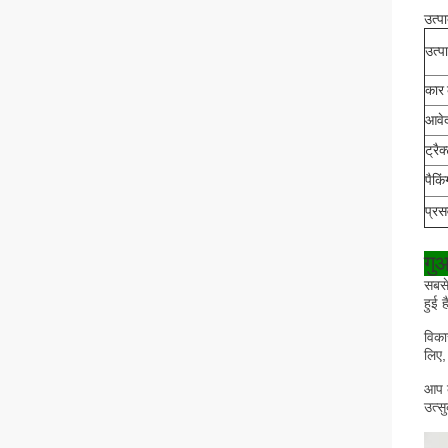
उत्प
उत्प
कार 
आवे
ट्रै
पैकिं
प्रस
गु
सबसे
हुई 
विका
लिए,
आप क
उत्सु