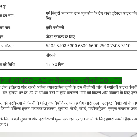
ाद गुण
गर्म बिक्री व्यवसाय उच्च प्रदर्शन के लिए जेडी ट्रैक्टर पा
ाद का नामः
सिर
का नामः
कृषि मशीनरी
दनः
जेडी ट्रैक्टर के लिए
क्टर मॉडल:
5303 5403 6300 6500 6600 7500 7505 7810
गः
पीएनके
व की तिथि:
15-30 दिन
आंगज़ौ XINGCHAO एग्रीकल्चरल मशीनरी CO.,LTD
 लंबा इतिहास और सबसे अधिक व्यावसायिक कृषि के रूप में
दक्षिणी चीन में मशीनरी पार्ट्स कं
है, यह दुनिया भर के 20 से अधिक देशों में कृषि मशीनरी भागों की बिक्री और विकास के लिए प्रति
स की प्रक्रिया में कंपनी ने घरेलू कंपनियों के साथ सहयोग जारी रखा।
उत्कृष्ट निर्माताओं क
 जिसमें पर्किन्स इंजन सहायक उपकरण, कुबोटा, जेडी, फोर्ड, मासीफर्गुसन, एनएच सहायक उ
े लिए अच्छी गुणवत्ता और प्रतिस्पर्धी मूल्य उत्पादन प्रदान करने के लिए हमारी कंपनी है
हम आप
क हैं।