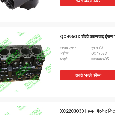
सबसे अच्छी कीमत
QC495GD बॉडी क्वानचाई इंजन पार्ट
उत्पाद प्रकार:
इंजन बॉडी
ओईएम:
QC495GD
आदर्श:
क्वानचाई495
सबसे अच्छी कीमत
XC22030301 इंजन गैस्केट किट क्