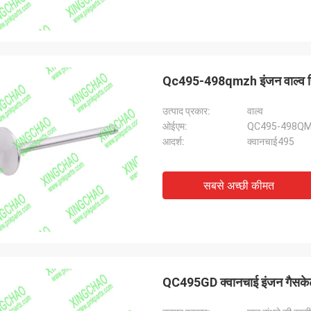
Qc495-498qmzh इंजन वाल्व रिप्
उत्पाद प्रकार:
वाल्व
ओईएम:
QC495-498Q
आदर्श:
क्वानचाई495
सबसे अच्छी कीमत
QC495GD क्वानचाई इंजन गैसकेट रि