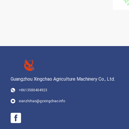
Guangzhou Xingchao Agriculture Machinery Co., Ltd.
+8613580404923
xianzhihao@gzxingchao.info