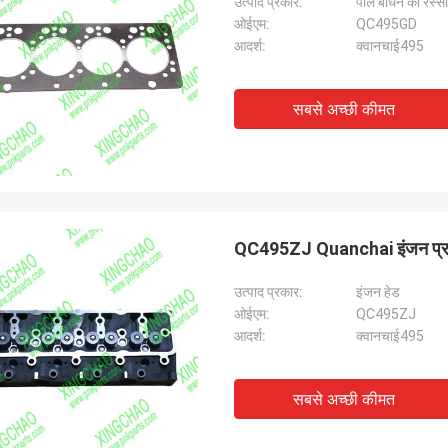
उत्पाद प्रकार:
पाल बांधने की रस्सी
ओईएम:
QC495GD
आदर्श:
क्वानचाई495
सबसे अच्छी कीमत
QC495ZJ Quanchai इंजन प्रमुख क
उत्पाद प्रकार:
इंजन हेड
ओईएम:
QC495ZJ
आदर्श:
क्वानचाई495
सबसे अच्छी कीमत