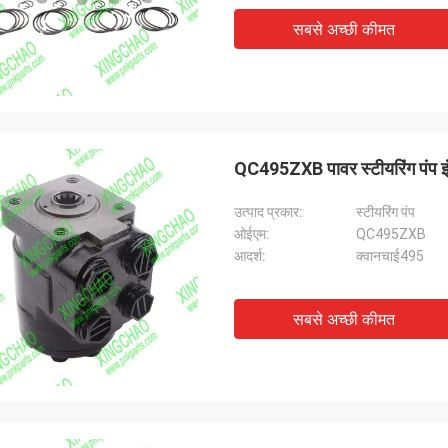
सबसे अच्छी कीमत
QC495ZXB पावर स्टीयरिंग पंप इंज
उत्पाद प्रकार:
स्टीयरिंग पंप
ओईएम:
QC495ZXB
आदर्श:
क्वानचाई495
सबसे अच्छी कीमत