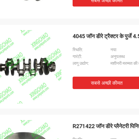
सबसे अच्छी कीमत
4045 जॉन डीरे ट्रैक्टर के पुर्
स्थि‍ति:
नया
गारंटी:
अनुपलब्ध
लागू उद्योग:
मशीनरी मरम्मत की दु
सबसे अच्छी कीमत
R271422 जॉन डीरे प्लैनेटरी पिनिय