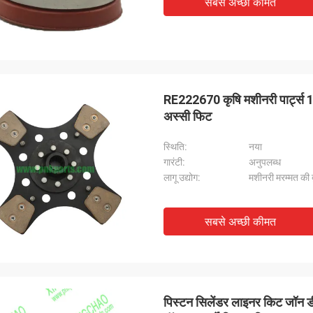
सबसे अच्छी कीमत
RE222670 कृषि मशीनरी पार्ट्स 1
अस्सी फिट
स्थि‍ति:
नया
गारंटी:
अनुपलब्ध
लागू उद्योग:
मशीनरी मरम्मत की दुक
सबसे अच्छी कीमत
पिस्टन सिलेंडर लाइनर किट ज