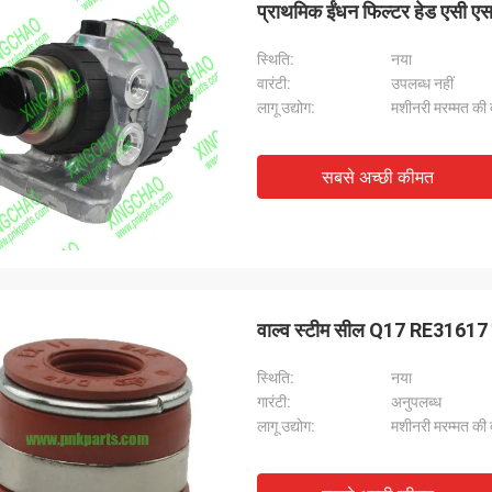
प्राथमिक ईंधन फिल्टर हेड एसी 
स्थिति:
नया
वारंटी:
उपलब्ध नहीं
लागू उद्योग:
मशीनरी मरम्मत की दु
सबसे अच्छी कीमत
वाल्व स्टीम सील Q17 RE31617 
स्थि‍ति:
नया
गारंटी:
अनुपलब्ध
लागू उद्योग:
मशीनरी मरम्मत की दु