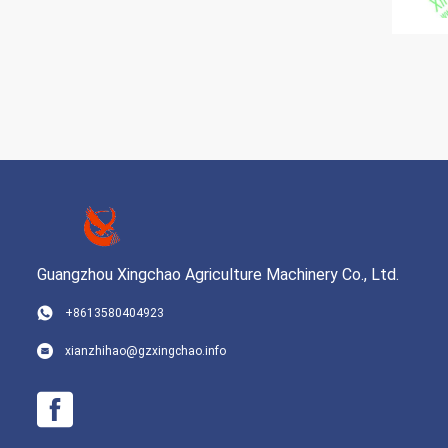
Guangzhou Xingchao Agriculture Machinery Co., Ltd.
+8613580404923
xianzhihao@gzxingchao.info