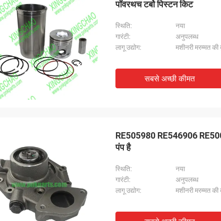
पॉवरथच टर्बो पिस्टन किट
स्थि‍ति:
नया
गारंटी:
अनुपलब्ध
लागू उद्योग:
मशीनरी मरम्मत की दु
सबसे अच्छी कीमत
RE505980 RE546906 RE500734 4
पंप है
स्थि‍ति:
नया
गारंटी:
अनुपलब्ध
लागू उद्योग:
मशीनरी मरम्मत की दु