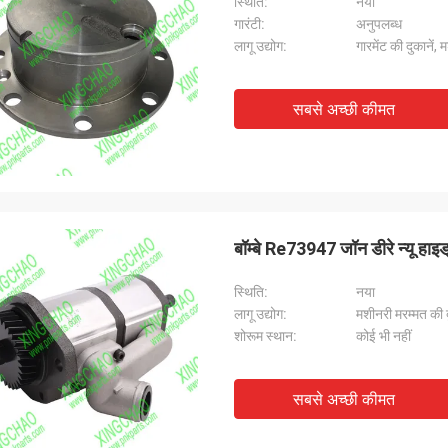
स्थि‍ति:
नया
गारंटी:
अनुपलब्ध
लागू उद्योग:
गारमेंट की दुकानें, 
सबसे अच्छी कीमत
बॉम्बे Re73947 जॉन डीरे न्यू हाइड्रो
स्थि‍ति:
नया
लागू उद्योग:
मशीनरी मरम्मत की दु
शोरूम स्थान:
कोई भी नहीं
सबसे अच्छी कीमत