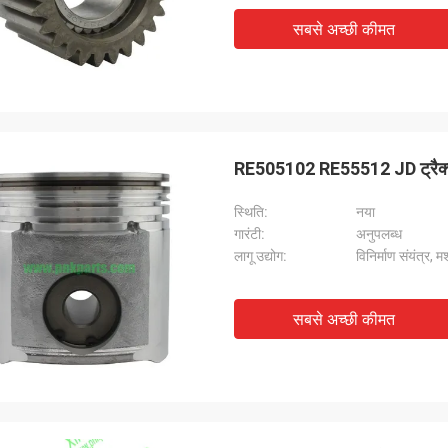
सबसे अच्छी कीमत
RE505102 RE55512 JD ट्रैक्टर
स्थिति:
नया
गारंटी:
अनुपलब्ध
लागू उद्योग:
विनिर्माण संयंत्र, म
सबसे अच्छी कीमत