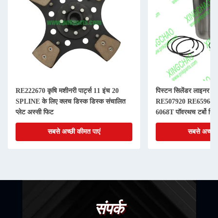
RE222670 कृषि मशीनरी पार्ट्स 11 इंच 20
पिस्टन सिलेंडर लाइनर कि
SPLINE के लिए क्लच डिस्क डिस्क संचालित
RE507920 RE65967 
प्लेट अस्सी फिट
6068T पॉवरथच टर्बो पिस
सबसे अच्छी कीमत पाएं
सबसे अच्छी 
संपर्क