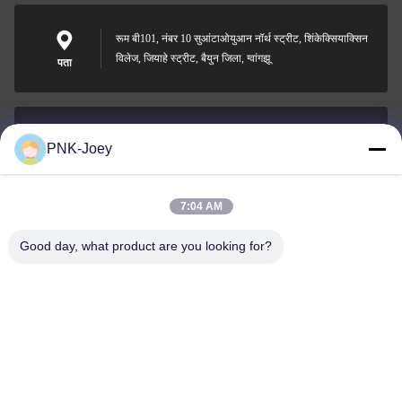
रूम बी101, नंबर 10 सुआंटाओयुआन नॉर्थ स्ट्रीट, शिंकेक्सियाक्सिन
विलेज, जियाहे स्ट्रीट, बैयुन जिला, ग्वांगझू
पता
PNK-Joey
xianzhihao@gzxingchao.info
ईमेल
7:04 AM
Good day, what product are you looking for?
008613580404923
फ़ोन
Guangzhou Xingchao Agriculture Machinery