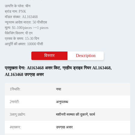
उत्पत्ति के प्लेस: चीन
ब्रांड नाम: PNK
मॉडल संख्या: AL163468
न्यूनतम आदेश मात्रा: 50 पीसीएस
मूल्य: $1-100/pieces >=1 pieces
पैकेजिंग विवरण: पी एन
प्रसव के समय: 15-30 दिन
आपूर्ति की क्षमता: 10000 पीसी
विस्तार
Description
प्रमुखता देना:
Al163468 असर किट
,
ग्रहीय ड्राइव गियर AL163468
,
AL163468 उपग्रह असर
1स्थिति:
नया
2गारंटी:
अनुपलब्ध
3लागू उद्योग:
मशीनरी मरम्मत की दुकानें, फार्म
4प्रकार:
उपग्रह असर