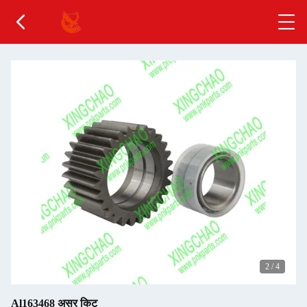
2
/
4
Al163468 असर किट