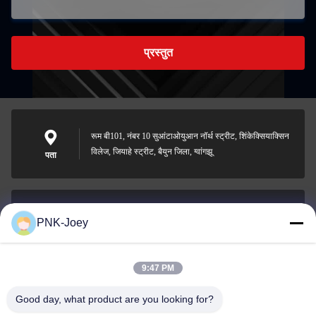
प्रस्तुत
रूम बी101, नंबर 10 सुआंटाओयुआन नॉर्थ स्ट्रीट, शिंकेक्सियाक्सिन
विलेज, जियाहे स्ट्रीट, बैयुन जिला, ग्वांगझू
पता
PNK-Joey
xianzhihao@gzxingchao.info
ईमेल
9:47 PM
Good day, what product are you looking for?
008613580404923