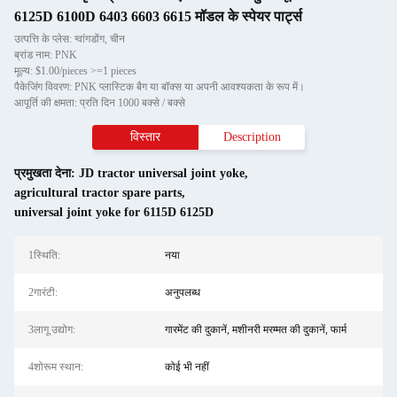
6125D 6100D 6403 6603 6615 मॉडल के स्पेयर पार्ट्स
उत्पत्ति के प्लेस: ग्वांगडोंग, चीन
ब्रांड नाम: PNK
मूल्य: $1.00/pieces >=1 pieces
पैकेजिंग विवरण: PNK प्लास्टिक बैग या बॉक्स या अपनी आवश्यकता के रूप में।
आपूर्ति की क्षमता: प्रति दिन 1000 बक्से / बक्से
विस्तार
Description
प्रमुखता देना:
JD tractor universal joint yoke
,
agricultural tractor spare parts
,
universal joint yoke for 6115D 6125D
1स्थि‍ति:
नया
2गारंटी:
अनुपलब्ध
3लागू उद्योग:
गारमेंट की दुकानें, मशीनरी मरम्मत की दुकानें, फार्म
4शोरूम स्थान:
कोई भी नहीं