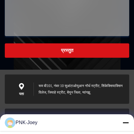
प्रस्तुत
रूम बी101, नंबर 10 सुआंटाओयुआन नॉर्थ स्ट्रीट, शिंकेक्सियाक्सिन
विलेज, जियाहे स्ट्रीट, बैयुन जिला, ग्वांगझू
पता
PNK-Joey
xianzhihao@gzxingchao.info
ईमेल