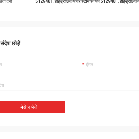
ुखता देना
5129481
,
हाइड्रोलिक पावर स्टीयरिंग पंप 5129481
,
हाइड्रोलिक पा
ंदेश छोड़ें
मेसेज भेजें