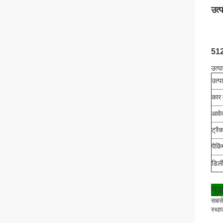
उत्
5129
उत्प
उत्प
कार 
आवे
ट्रै
पैकिं
डिली
गु
सबसे
स्था