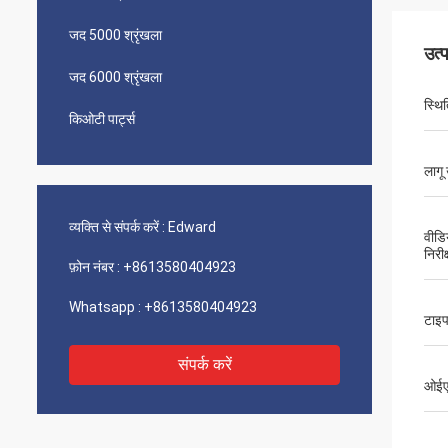
जद 5000 श्रृंखला
उत्
जद 6000 श्रृंखला
स्थि‍
किओटी पार्ट्स
लागू 
व्यक्ति से संपर्क करें :
Edward
वीडि
निरीक
फ़ोन नंबर :
+8613580404923
Whatsapp :
+8613580404923
टाइ
संपर्क करें
ओईएम