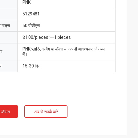
PNK
5129481
 मात्रा
50 पीसीएस
$1.00/pieces >=1 pieces
PNK प्लास्टिक बैग या बॉक्स या अपनी आवश्यकता के रूप
रण
में।
य
15-30 दिन
ी कीमत
अब से संपर्क करें