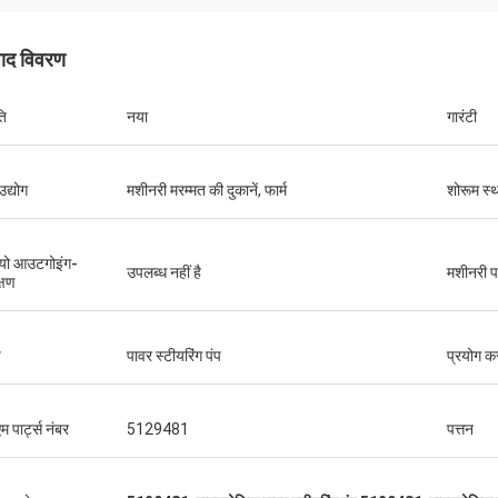
पाद विवरण
ति
नया
गारंटी
उद्योग
मशीनरी मरम्मत की दुकानें, फार्म
शोरूम स्
यो आउटगोइंग-
उपलब्ध नहीं है
मशीनरी पर
्षण
प
पावर स्टीयरिंग पंप
प्रयोग क
 पार्ट्स नंबर
5129481
पत्तन