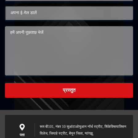
प्रस्तुत
रूम बी101, नंबर 10 सुआंटाओयुआन नॉर्थ स्ट्रीट, शिंकेक्सियाक्सिन
विलेज, जियाहे स्ट्रीट, बैयुन जिला, ग्वांगझू
पता