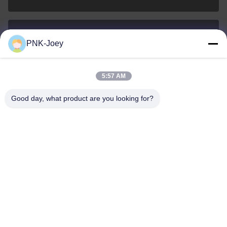
PNK-Joey
xianzhihao@gzxingchao.info
ईमेल
5:57 AM
Good day, what product are you looking for?
008613580404923
फ़ोन
Guangzhou Xingchao Agriculture Machinery
Co., Ltd.