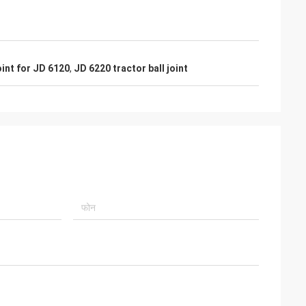
oint for JD 6120
,
JD 6220 tractor ball joint