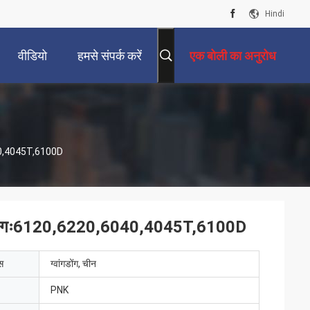
Hindi
वीडियो
हमसे संपर्क करें
एक बोली का अनुरोध
6040,4045T,6100D
 फिटिंगः6120,6220,6040,4045T,6100D
ेस
ग्वांगडोंग, चीन
PNK