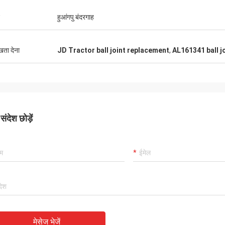
हुआंगपु बंदरगाह
ुखता देना
JD Tractor ball joint replacement
,
AL161341 ball j
ंदेश छोड़ें
मेसेज भेजें