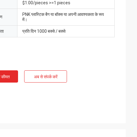
$1.00/pieces >=1 pieces
PNK प्लास्टिक बैग या बॉक्स या अपनी आवश्यकता के रूप
रण
में।
मता
प्रति दिन 1000 बक्से / बक्से
ी कीमत
अब से संपर्क करें