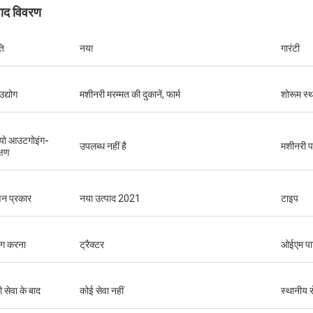
पाद विवरण
ति
नया
गारंटी
उद्योग
मशीनरी मरम्मत की दुकानें, फार्म
शोरूम स्
यो आउटगोइंग-
उपलब्ध नहीं है
मशीनरी पर
्षण
न प्रकार
नया उत्पाद 2021
टाइप
ोग करना
ट्रैक्टर
ओईएम पार्
ी सेवा के बाद
कोई सेवा नहीं
स्थानीय स