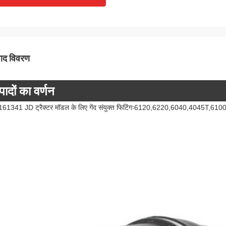
पाद विवरण
पादों का वर्णन
61341 JD ट्रैक्टर मॉडल के लिए गेंद संयुक्त फिटिंगः6120,6220,6040,4045T,610