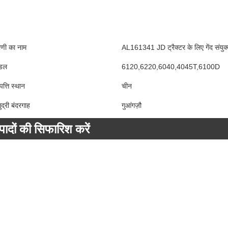
रेणी का नाम
AL161341 JD ट्रैक्टर के लिए गेंद संयुक्
डल
6120,6220,6040,4045T,6100D
पत्ति स्थान
चीन
ुद्री बंदरगाह
गुआंगज़ौ
्पादों की सिफारिश करें