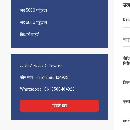
उत्
जद 5000 श्रृंखला
स्थि‍
जद 6000 श्रृंखला
किओटी पार्ट्स
लागू 
वीडि
निरीक
व्यक्ति से संपर्क करें :
Edward
फ़ोन नंबर :
+8613580404923
विपण
Whatsapp :
+8613580404923
प्रय
संपर्क करें
वारंट