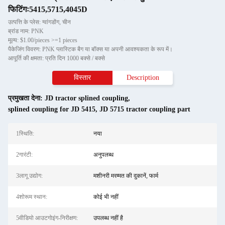
फिटिंगः5415,5715,4045D
उत्पत्ति के प्लेस: ग्वांगडोंग, चीन
ब्रांड नाम: PNK
मूल्य: $1.00/pieces >=1 pieces
पैकेजिंग विवरण: PNK प्लास्टिक बैग या बॉक्स या अपनी आवश्यकता के रूप में।
आपूर्ति की क्षमता: प्रति दिन 1000 बक्से / बक्से
विस्तार
Description
प्रमुखता देना:
JD tractor splined coupling
,
splined coupling for JD 5415
,
JD 5715 tractor coupling part
1स्थि‍ति:
नया
2गारंटी:
अनुपलब्ध
3लागू उद्योग:
मशीनरी मरम्मत की दुकानें, फार्म
4शोरूम स्थान:
कोई भी नहीं
5वीडियो आउटगोइंग-निरीक्षण:
उपलब्ध नहीं है