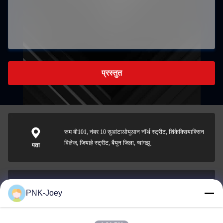
प्रस्तुत
रूम बी101, नंबर 10 सुआंटाओयुआन नॉर्थ स्ट्रीट, शिंकेक्सियाक्सिन
विलेज, जियाहे स्ट्रीट, बैयुन जिला, ग्वांगझू
पता
PNK-Joey
xianzhihao@gzxingchao.info
ईमेल