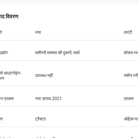
पाद विवरण
ति
नया
वारंटी
उद्योग
मशीनरी मरम्मत की दुकानें, फार्म
शोरूम स्
यो आउटगोइंग-
उपलब्ध नहीं
मशीन परीक
्षण
न प्रकार
नया उत्पाद 2021
प्रकार
ोग
ट्रैक्टर
ओईएम पार्