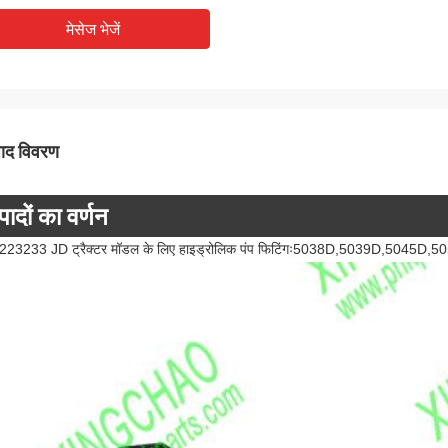
मेसेज भेजें
पाद विवरण
पादों का वर्णन
23233 JD ट्रैक्टर मॉडल के लिए हाइड्रोलिक पंप फिटिंगः5038D,5039D,504