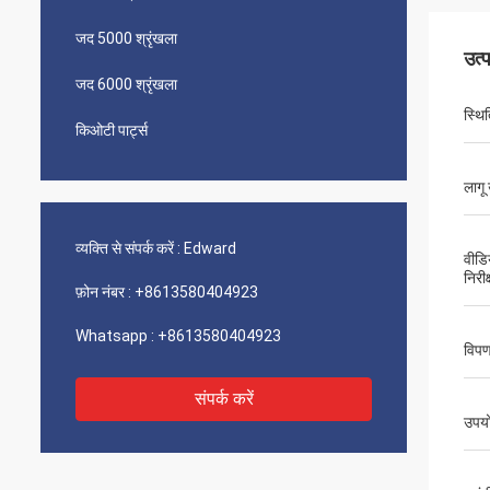
जद 5000 श्रृंखला
उत्
जद 6000 श्रृंखला
स्थि
किओटी पार्ट्स
लागू 
व्यक्ति से संपर्क करें :
Edward
वीडि
निरीक
फ़ोन नंबर :
+8613580404923
Whatsapp :
+8613580404923
विपण
संपर्क करें
उपय