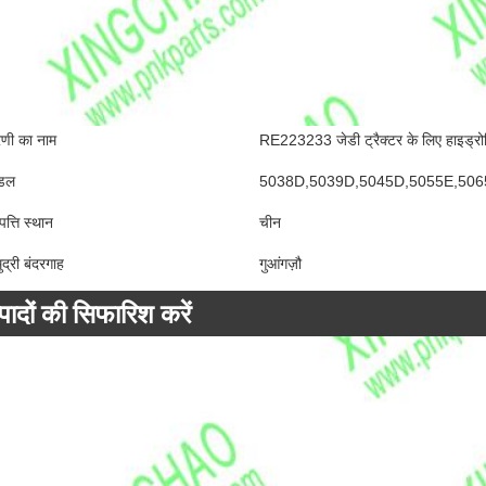
रेणी का नाम
RE223233 जेडी ट्रैक्टर के लिए हाइड्रो
डल
5038D,5039D,5045D,5055E,5065
पत्ति स्थान
चीन
ुद्री बंदरगाह
गुआंगज़ौ
्पादों की सिफारिश करें