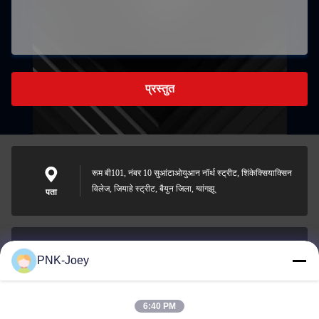
प्रस्तुत
रूम बी101, नंबर 10 सुआंटाओयुआन नॉर्थ स्ट्रीट, शिंकेक्सियाक्सिन
विलेज, जियाहे स्ट्रीट, बैयुन जिला, ग्वांगझू
पता
PNK-Joey
xianzhihao@gzxingchao.info
ईमेल
6:40 PM