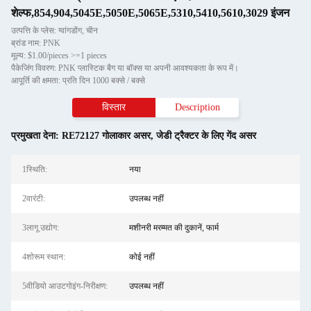
शेल्फ,854,904,5045E,5050E,5065E,5310,5410,5610,3029 इंजन
उत्पत्ति के प्लेस: ग्वांगडोंग, चीन
ब्रांड नाम: PNK
मूल्य: $1.00/pieces >=1 pieces
पैकेजिंग विवरण: PNK प्लास्टिक बैग या बॉक्स या अपनी आवश्यकता के रूप में।
आपूर्ति की क्षमता: प्रति दिन 1000 बक्से / बक्से
विस्तार
Description
प्रमुखता देना:
RE72127 गोलाकार असर
,
जेडी ट्रैक्टर के लिए गेंद असर
1स्थिति:
नया
2वारंटी:
उपलब्ध नहीं
3लागू उद्योग:
मशीनरी मरम्मत की दुकानें, फार्म
4शोरूम स्थान:
कोई नहीं
5वीडियो आउटगोइंग-निरीक्षण:
उपलब्ध नहीं