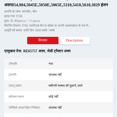
असर854,904,5045E,5050E,5065E,5310,5410,5610,3029 इंजन
उत्पत्ति के प्लेस: ग्वांगडोंग, चीन
ब्रांड नाम: PNK
मूल्य: $1.00/pieces >=1 pieces
पैकेजिंग विवरण: PNK प्लास्टिक बैग या बॉक्स या अपनी आवश्यकता के रूप में।
आपूर्ति की क्षमता: प्रति दिन 1000 बक्से / बक्से
विस्तार
Description
प्रमुखता देना:
RE65757 असर
,
जेडी ट्रैक्टर असर
1स्थिति:
नया
2वारंटी:
उपलब्ध नहीं
3लागू उद्योग:
मशीनरी मरम्मत की दुकानें, फार्म
4शोरूम स्थान:
कोई नहीं
5वीडियो आउटगोइंग-निरीक्षण:
उपलब्ध नहीं