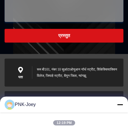
प्रस्तुत
रूम बी101, नंबर 10 सुआंटाओयुआन नॉर्थ स्ट्रीट, शिंकेक्सियाक्सिन
विलेज, जियाहे स्ट्रीट, बैयुन जिला, ग्वांगझू
पता
PNK-Joey
xianzhihao@gzxingchao.info
ईमेल
12:19 PM