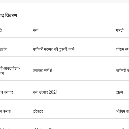
पाद विवरण
ति
नया
गारंटी
उद्योग
मशीनरी मरम्मत की दुकानें, फार्म
शोरूम स्
यो आउटगोइंग-
उपलब्ध नहीं है
मशीनरी पर
्षण
न प्रकार
नया उत्पाद 2021
टाइप
ोग करना
ट्रैक्टर
ओईएम पार्