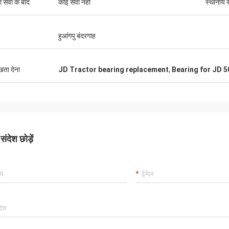
ी सेवा के बाद
कोई सेवा नहीं
स्थानीय स
हुआंगपु बंदरगाह
ुखता देना
JD Tractor bearing replacement
,
Bearing for JD 5
ंदेश छोड़ें