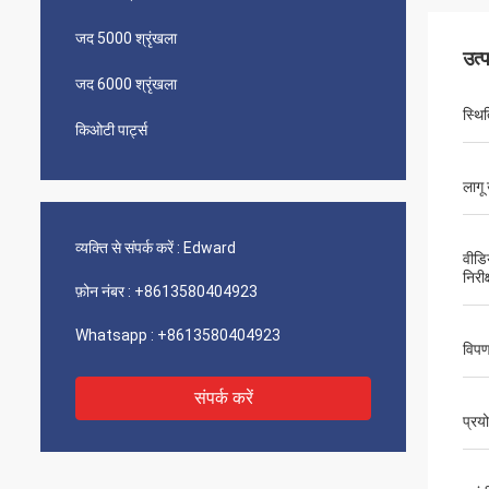
जद 5000 श्रृंखला
उत्
जद 6000 श्रृंखला
स्थि‍
किओटी पार्ट्स
लागू 
व्यक्ति से संपर्क करें :
Edward
वीडि
निरीक
फ़ोन नंबर :
+8613580404923
Whatsapp :
+8613580404923
विपण
संपर्क करें
प्रय