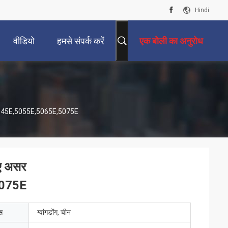
Hindi
वीडियो
हमसे संपर्क करें
एक बोली का अनुरोध
,5045E,5055E,5065E,5075E
ए असर
5075E
ेस
ग्वांगडोंग, चीन