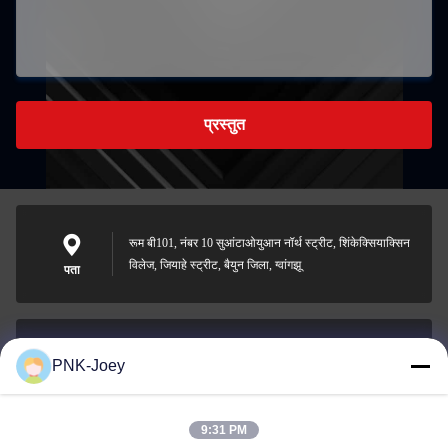
प्रस्तुत
रूम बी101, नंबर 10 सुआंटाओयुआन नॉर्थ स्ट्रीट, शिंकेक्सियाक्सिन
विलेज, जियाहे स्ट्रीट, बैयुन जिला, ग्वांगझू
पता
PNK-Joey
xianzhihao@gzxingchao.info
ईमेल
9:31 PM