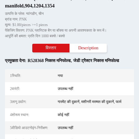
manifold,904,1204,1354
उत्पत्ति के प्लेस: ग्वांगडोंग, चीन
ब्रांड नाम: PNK
मूल्य: $1.00/pieces >=1 pieces
पैकेजिंग विवरण: PNK प्लास्टिक बैग या बॉक्स या अपनी आवश्यकता के रूप में।
आपूर्ति की क्षमता: प्रति दिन 1000 बक्से / बक्से
विस्तार
Description
प्रमुखता देना:
R528368 निकास मनिफोल्ड
,
जेडी ट्रैक्टर निकास मनिफोल्ड
1स्थिति:
नया
2वारंटी:
उपलब्ध नहीं
3लागू उद्योग:
गारमेंट की दुकानें, मशीनरी मरम्मत की दुकानें, फार्म
4शोरूम स्थान:
कोई नहीं
5वीडियो आउटगोइंग-निरीक्षण:
उपलब्ध नहीं