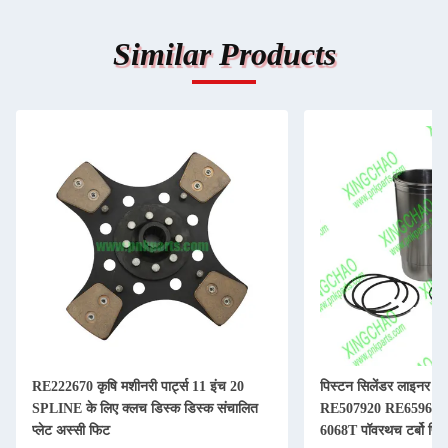
Similar Products
 20
पिस्टन सिलेंडर लाइनर किट जॉन डीरे
RE505980 
चालित
RE507920 RE65967 550H 6603 4045T
गैसकेट मूल जॉन
6068T पॉवरथच टर्बो पिस्टन किट
पंप है