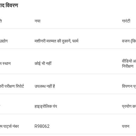
पाद विवरण
ति
नया
गारंटी
उद्योग
मशीनरी मरम्मत की दुकानें, फार्म
वजन (किग
वीडियो 
म स्थान
कोई भी नहीं
निरीक्षण
ी परीक्षण रिपोर्ट
उपलब्ध नहीं है
विपणन प्
प
हाइड्रोलिक पंप
प्रयोग क
 पार्ट्स नंबर
R98062
पत्तन