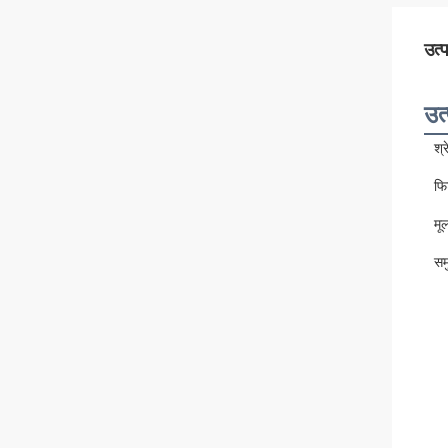
उत्
उत्
श्
फि
मू
सम