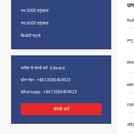
उत्
जद 5000 श्रृंखला
स्थि‍
जद 6000 श्रृंखला
किओटी पार्ट्स
लागू 
शोरू
व्यक्ति से संपर्क करें :
Edward
फ़ोन नंबर :
+8613580404923
मशीनर
Whatsapp :
+8613580404923
टाइ
संपर्क करें
ओईएम