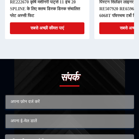
RE222670 कृषि मशीनरी पार्ट्स 11 इंच 20
पिस्टन सिलेंडर लाइनर कि
SPLINE के लिए क्लच डिस्क डिस्क संचालित
RE507920 RE65967 
प्लेट अस्सी फिट
6068T पॉवरथच टर्बो पिस
सबसे अच्छी कीमत पाएं
सबसे अच्छी 
संपर्क