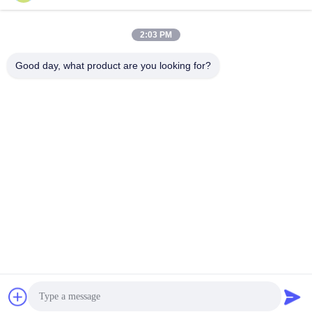
ईमेल
2:03 PM
Good day, what product are you looking for?
008613580404923
फ़ोन
Guangzhou Xingchao Agriculture Machinery
Co., Ltd.
सबसे अच्छी कीमत पाएं
Get a Quote
Guangzhou Xingchao Agriculture Machinery Co., Ltd.