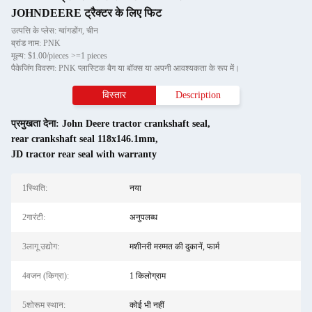
JOHNDEERE ट्रैक्टर के लिए फिट
उत्पत्ति के प्लेस: ग्वांगडोंग, चीन
ब्रांड नाम: PNK
मूल्य: $1.00/pieces >=1 pieces
पैकेजिंग विवरण: PNK प्लास्टिक बैग या बॉक्स या अपनी आवश्यकता के रूप में।
विस्तार
Description
प्रमुखता देना:
John Deere tractor crankshaft seal
,
rear crankshaft seal 118x146.1mm
,
JD tractor rear seal with warranty
1स्थि‍ति:
नया
2गारंटी:
अनुपलब्ध
3लागू उद्योग:
मशीनरी मरम्मत की दुकानें, फार्म
4वजन (किग्रा):
1 किलोग्राम
5शोरूम स्थान:
कोई भी नहीं