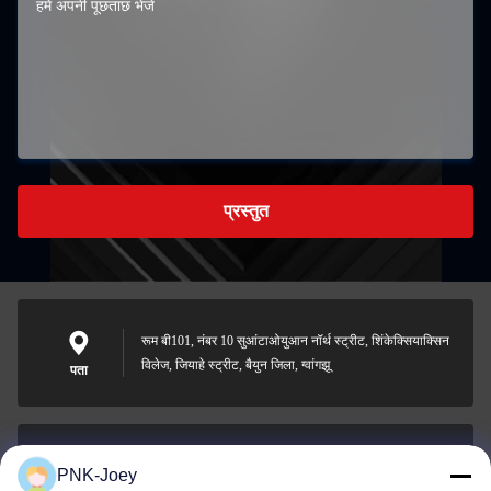
प्रस्तुत
रूम बी101, नंबर 10 सुआंटाओयुआन नॉर्थ स्ट्रीट, शिंकेक्सियाक्सिन
विलेज, जियाहे स्ट्रीट, बैयुन जिला, ग्वांगझू
पता
PNK-Joey
xianzhihao@gzxingchao.info