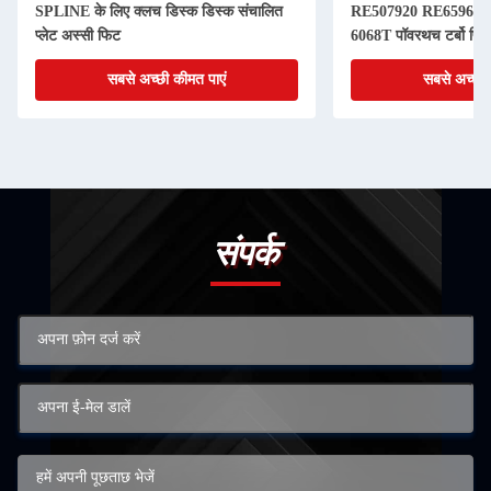
SPLINE के लिए क्लच डिस्क डिस्क संचालित
RE507920 RE65967 
प्लेट अस्सी फिट
6068T पॉवरथच टर्बो पिस
सबसे अच्छी कीमत पाएं
सबसे अच्छी 
संपर्क