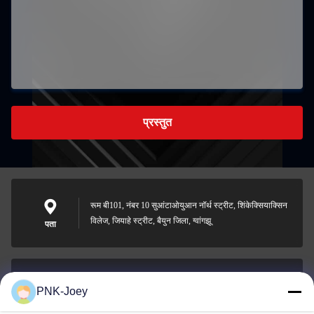
प्रस्तुत
रूम बी101, नंबर 10 सुआंटाओयुआन नॉर्थ स्ट्रीट, शिंकेक्सियाक्सिन
विलेज, जियाहे स्ट्रीट, बैयुन जिला, ग्वांगझू
पता
PNK-Joey
xianzhihao@gzxingchao.info
ईमेल