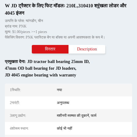
W JD ट्रैक्टर के लिए फिट मॉडलः 210L,310410 श्रृंखला लोडर और
4045 इंजन
उत्पत्ति के प्लेस: ग्वांगडोंग, चीन
ब्रांड नाम: PNK
मूल्य: $1.00/pieces >=1 pieces
पैकेजिंग विवरण: PNK प्लास्टिक बैग या बॉक्स या अपनी आवश्यकता के रूप में।
विस्तार
Description
प्रमुखता देना:
JD tractor ball bearing 25mm ID
,
47mm OD ball bearing for JD loaders
,
JD 4045 engine bearing with warranty
1स्थि‍ति:
नया
2गारंटी:
अनुपलब्ध
3लागू उद्योग:
मशीनरी मरम्मत की दुकानें, फार्म
4शोरूम स्थान:
कोई भी नहीं