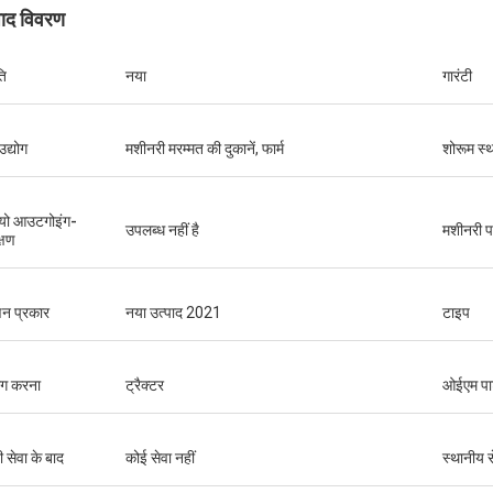
पाद विवरण
ति
नया
गारंटी
उद्योग
मशीनरी मरम्मत की दुकानें, फार्म
शोरूम स्
यो आउटगोइंग-
उपलब्ध नहीं है
मशीनरी पर
्षण
न प्रकार
नया उत्पाद 2021
टाइप
ोग करना
ट्रैक्टर
ओईएम पार्
ी सेवा के बाद
कोई सेवा नहीं
स्थानीय स