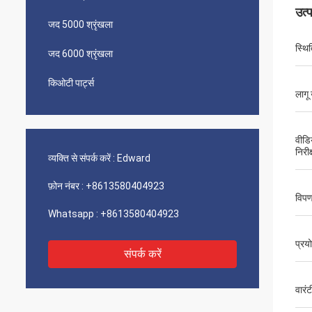
उत्
जद 5000 श्रृंखला
स्थि‍
जद 6000 श्रृंखला
किओटी पार्ट्स
लागू 
वीडि
निरीक
व्यक्ति से संपर्क करें :
Edward
फ़ोन नंबर :
+8613580404923
विपण
Whatsapp :
+8613580404923
प्रय
संपर्क करें
वारंट