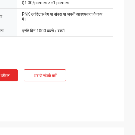
$1.00/pieces >=1 pieces
PNK प्लास्टिक बैग या बॉक्स या अपनी आवश्यकता के रूप
रण
में।
मता
प्रति दिन 1000 बक्से / बक्से
ी कीमत
अब से संपर्क करें