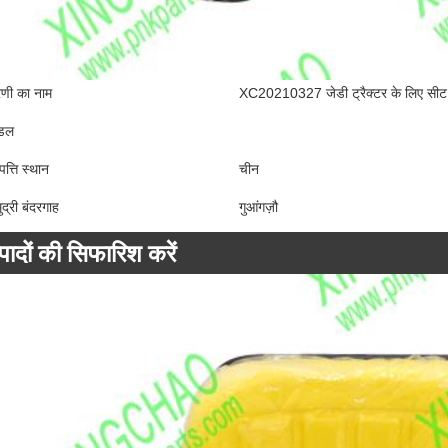
रेणी का नाम
XC20210327 जेडी ट्रैक्टर के लिए सीट 
डल
पत्ति स्थान
चीन
ुद्री बंदरगाह
गुआंगज़ौ
्पादों की सिफारिश करें