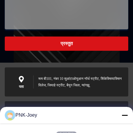
प्रस्तुत
रूम बी101, नंबर 10 सुआंटाओयुआन नॉर्थ स्ट्रीट, शिंकेक्सियाक्सिन
विलेज, जियाहे स्ट्रीट, बैयुन जिला, ग्वांगझू
पता
PNK-Joey
xianzhihao@gzxingchao.info
ईमेल