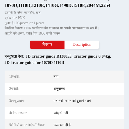
1070D,1110D,1210E,1410G,1490D,1510E,2044M,2254
उत्पत्ति के प्लेस: ग्वांगडोंग, चीन
ब्रांड नाम: PNK
मूल्य: $1.00/pieces >=1 pieces
पैकेजिंग विवरण: PNK प्लास्टिक बैग या बॉक्स या अपनी आवश्यकता के रूप में।
आपूर्ति की क्षमता: प्रति दिन 1000 बक्से / बक्से
विस्तार
Description
प्रमुखता देना:
JD Tractor guide R130055
,
Tractor guide 0.04kg
,
JD Tractor guide for 1070D 1110D
1स्थि‍ति:
नया
2गारंटी:
अनुपलब्ध
3लागू उद्योग:
मशीनरी मरम्मत की दुकानें, फार्म
4शोरूम स्थान:
कोई भी नहीं
5वीडियो आउटगोइंग-निरीक्षण:
उपलब्ध नहीं है