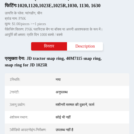
फिटिंगः1020,1120,1023E,1025R,1030, 1130, 1630
उत्पत्ति के प्लेस: ग्वांगडोंग, चीन
ब्रांड नाम: PNK
मूल्य: $1.00/pieces >=1 pieces
पैकेजिंग विवरण: PNK प्लास्टिक बैग या बॉक्स या अपनी आवश्यकता के रूप में।
आपूर्ति की क्षमता: प्रति दिन 1000 बक्से / बक्से
विस्तार
Description
प्रमुखता देना:
JD tractor snap ring
,
40M7115 snap ring
,
snap ring for JD 1025R
1स्थि‍ति:
नया
2गारंटी:
अनुपलब्ध
3लागू उद्योग:
मशीनरी मरम्मत की दुकानें, फार्म
4शोरूम स्थान:
कोई भी नहीं
5वीडियो आउटगोइंग-निरीक्षण:
उपलब्ध नहीं है