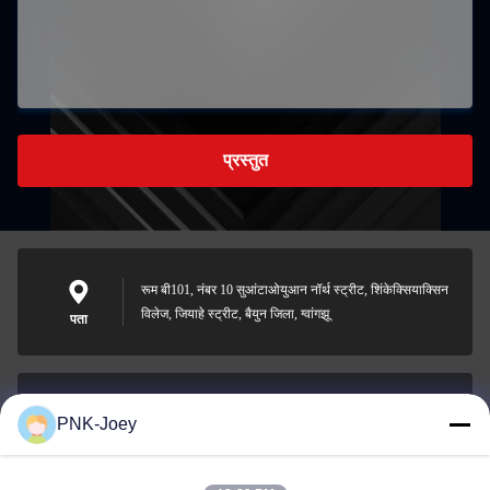
प्रस्तुत
रूम बी101, नंबर 10 सुआंटाओयुआन नॉर्थ स्ट्रीट, शिंकेक्सियाक्सिन
विलेज, जियाहे स्ट्रीट, बैयुन जिला, ग्वांगझू
पता
PNK-Joey
xianzhihao@gzxingchao.info
ईमेल