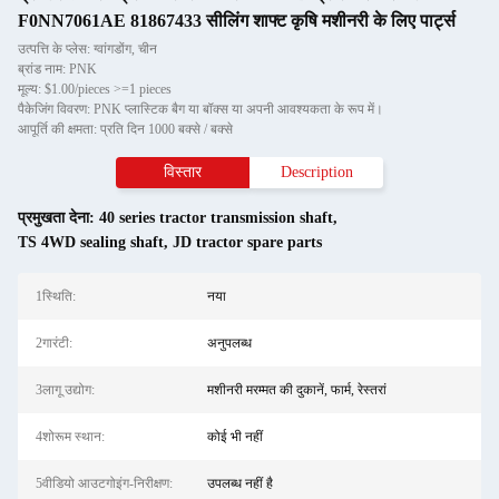
F0NN7061AE 81867433 सीलिंग शाफ्ट कृषि मशीनरी के लिए पार्ट्स
उत्पत्ति के प्लेस: ग्वांगडोंग, चीन
ब्रांड नाम: PNK
मूल्य: $1.00/pieces >=1 pieces
पैकेजिंग विवरण: PNK प्लास्टिक बैग या बॉक्स या अपनी आवश्यकता के रूप में।
आपूर्ति की क्षमता: प्रति दिन 1000 बक्से / बक्से
विस्तार
Description
प्रमुखता देना:
40 series tractor transmission shaft
,
TS 4WD sealing shaft
,
JD tractor spare parts
1स्थि‍ति:
नया
2गारंटी:
अनुपलब्ध
3लागू उद्योग:
मशीनरी मरम्मत की दुकानें, फार्म, रेस्तरां
4शोरूम स्थान:
कोई भी नहीं
5वीडियो आउटगोइंग-निरीक्षण:
उपलब्ध नहीं है