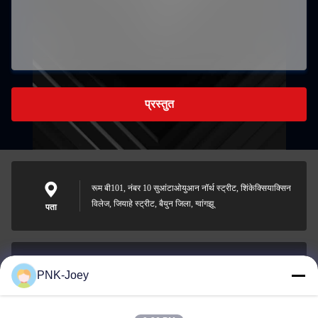
प्रस्तुत
रूम बी101, नंबर 10 सुआंटाओयुआन नॉर्थ स्ट्रीट, शिंकेक्सियाक्सिन
विलेज, जियाहे स्ट्रीट, बैयुन जिला, ग्वांगझू
पता
PNK-Joey
xianzhihao@gzxingchao.info
ईमेल