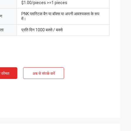
$1.00/pieces >=1 pieces
PNK प्लास्टिक बैग या बॉक्स या अपनी आवश्यकता के रूप
रण
में।
मता
प्रति दिन 1000 बक्से / बक्से
ी कीमत
अब से संपर्क करें