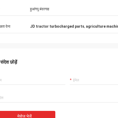
हुआंगपु बंदरगाह
ुखता देना
JD tractor turbocharged parts
,
agriculture machi
ंदेश छोड़ें
मेसेज भेजें