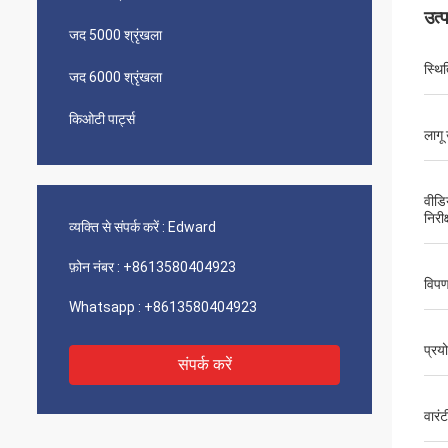
उत्
जद 5000 श्रृंखला
स्थि‍
जद 6000 श्रृंखला
किओटी पार्ट्स
लागू 
वीडि
निरीक
व्यक्ति से संपर्क करें :
Edward
फ़ोन नंबर :
+8613580404923
विपण
Whatsapp :
+8613580404923
प्रय
संपर्क करें
वारंट