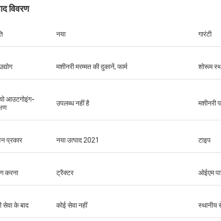
पाद विवरण
ति
नया
गारंटी
उद्योग
मशीनरी मरम्मत की दुकानें, फार्म
शोरूम स्
यो आउटगोइंग-
उपलब्ध नहीं है
मशीनरी पर
्षण
न प्रकार
नया उत्पाद 2021
टाइप
ोग करना
ट्रैक्टर
ओईएम पार्
ी सेवा के बाद
कोई सेवा नहीं
स्थानीय स