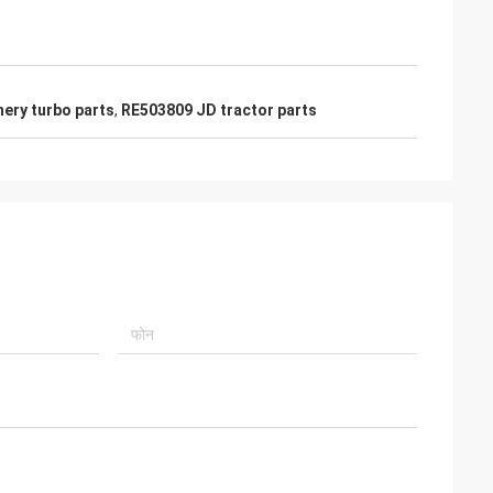
nery turbo parts
,
RE503809 JD tractor parts