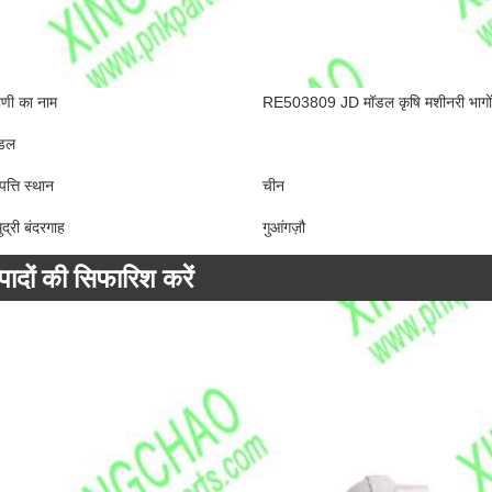
रेणी का नाम
RE503809 JD मॉडल कृषि मशीनरी भागों के 
डल
पत्ति स्थान
चीन
ुद्री बंदरगाह
गुआंगज़ौ
्पादों की सिफारिश करें