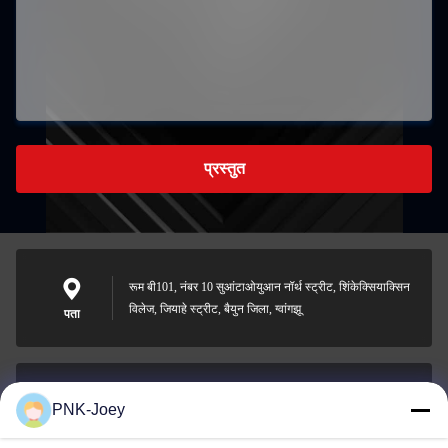
प्रस्तुत
रूम बी101, नंबर 10 सुआंटाओयुआन नॉर्थ स्ट्रीट, शिंकेक्सियाक्सिन
विलेज, जियाहे स्ट्रीट, बैयुन जिला, ग्वांगझू
पता
PNK-Joey
xianzhihao@gzxingchao.info
ईमेल