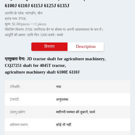
6100J 6110J 6115J 6125J 6135J
उत्पत्ति के प्लेस: ग्वांगडोंग, चीन
ब्रांड नाम: PNK
मूल्य: $1.00/pieces >=1 pieces
पैकेजिंग विवरण: PNK प्लास्टिक बैग या बॉक्स या अपनी आवश्यकता के रूप में।
आपूर्ति की क्षमता: प्रति दिन 1000 बक्से / बक्से
विस्तार
Description
प्रमुखता देना:
JD tractor shaft for agriculture machinery
,
CQ27251 shaft for 4045T tractor
,
agriculture machinery shaft 6100E 6110J
1स्थि‍ति:
नया
2गारंटी:
अनुपलब्ध
3लागू उद्योग:
मशीनरी मरम्मत की दुकानें, फार्म
4शोरूम स्थान:
कोई भी नहीं