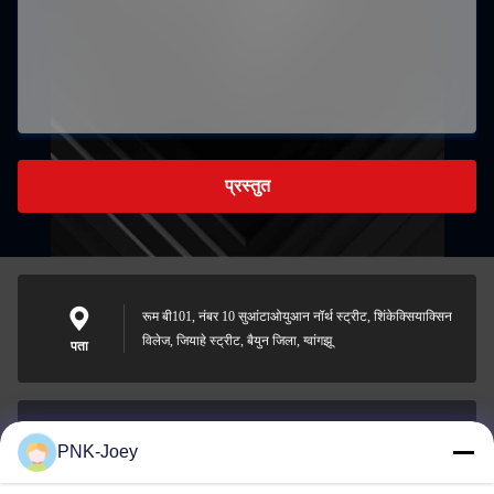
प्रस्तुत
रूम बी101, नंबर 10 सुआंटाओयुआन नॉर्थ स्ट्रीट, शिंकेक्सियाक्सिन
विलेज, जियाहे स्ट्रीट, बैयुन जिला, ग्वांगझू
पता
PNK-Joey
xianzhihao@gzxingchao.info
ईमेल