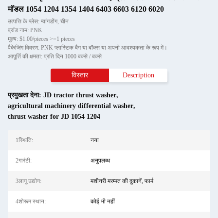
मॉडल 1054 1204 1354 1404 6403 6603 6120 6020
उत्पत्ति के प्लेस: ग्वांगडोंग, चीन
ब्रांड नाम: PNK
मूल्य: $1.00/pieces >=1 pieces
पैकेजिंग विवरण: PNK प्लास्टिक बैग या बॉक्स या अपनी आवश्यकता के रूप में।
आपूर्ति की क्षमता: प्रति दिन 1000 बक्से / बक्से
विस्तार
Description
प्रमुखता देना:
JD tractor thrust washer
,
agricultural machinery differential washer
,
thrust washer for JD 1054 1204
1स्थि‍ति:
नया
2गारंटी:
अनुपलब्ध
3लागू उद्योग:
मशीनरी मरम्मत की दुकानें, फार्म
4शोरूम स्थान:
कोई भी नहीं