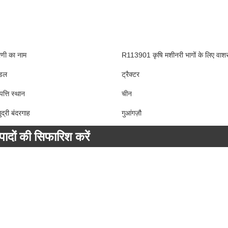
रेणी का नाम
R113901 कृषि मशीनरी भागों के लिए
डल
ट्रैक्टर
पत्ति स्थान
चीन
ुद्री बंदरगाह
गुआंगज़ौ
्पादों की सिफारिश करें