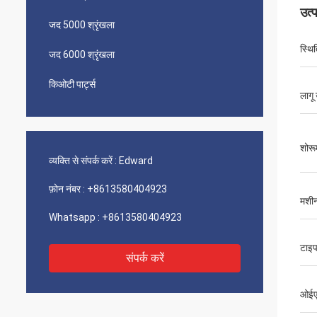
उत्
जद 5000 श्रृंखला
स्थि‍
जद 6000 श्रृंखला
किओटी पार्ट्स
लागू 
शोरू
व्यक्ति से संपर्क करें :
Edward
फ़ोन नंबर :
+8613580404923
मशीनर
Whatsapp :
+8613580404923
टाइ
संपर्क करें
ओईएम