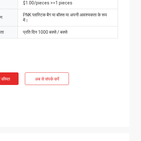
$1.00/pieces >=1 pieces
PNK प्लास्टिक बैग या बॉक्स या अपनी आवश्यकता के रूप
रण
में।
मता
प्रति दिन 1000 बक्से / बक्से
ी कीमत
अब से संपर्क करें