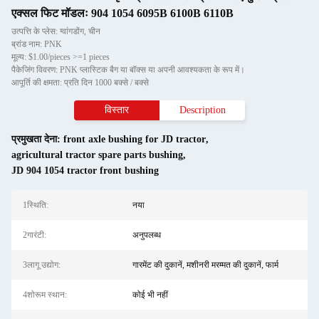
एक्सल फिट मॉडलः 904 1054 6095B 6100B 6110B
उत्पत्ति के प्लेस: ग्वांगडोंग, चीन
ब्रांड नाम: PNK
मूल्य: $1.00/pieces >=1 pieces
पैकेजिंग विवरण: PNK प्लास्टिक बैग या बॉक्स या अपनी आवश्यकता के रूप में।
आपूर्ति की क्षमता: प्रति दिन 1000 बक्से / बक्से
विस्तार
Description
प्रमुखता देना:
front axle bushing for JD tractor
,
agricultural tractor spare parts bushing
,
JD 904 1054 tractor front bushing
1स्थि‍ति:
नया
2गारंटी:
अनुपलब्ध
3लागू उद्योग:
गारमेंट की दुकानें, मशीनरी मरम्मत की दुकानें, फार्म
4शोरूम स्थान:
कोई भी नहीं