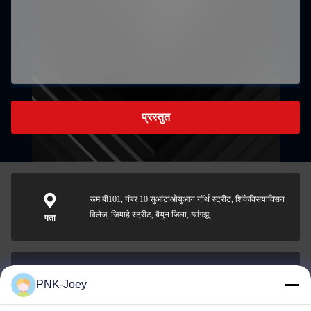
प्रस्तुत
रूम बी101, नंबर 10 सुआंटाओयुआन नॉर्थ स्ट्रीट, शिंकेक्सियाक्सिन
विलेज, जियाहे स्ट्रीट, बैयुन जिला, ग्वांगझू
पता
PNK-Joey
xianzhihao@gzxingchao.info
ईमेल