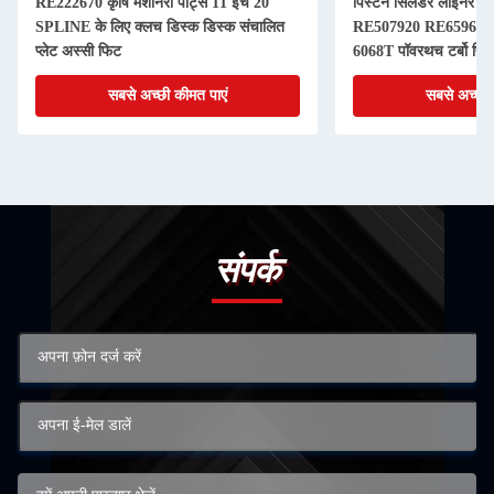
RE222670 कृषि मशीनरी पार्ट्स 11 इंच 20
पिस्टन सिलेंडर लाइनर कि
SPLINE के लिए क्लच डिस्क डिस्क संचालित
RE507920 RE65967 
प्लेट अस्सी फिट
6068T पॉवरथच टर्बो पिस
सबसे अच्छी कीमत पाएं
सबसे अच्छी 
संपर्क