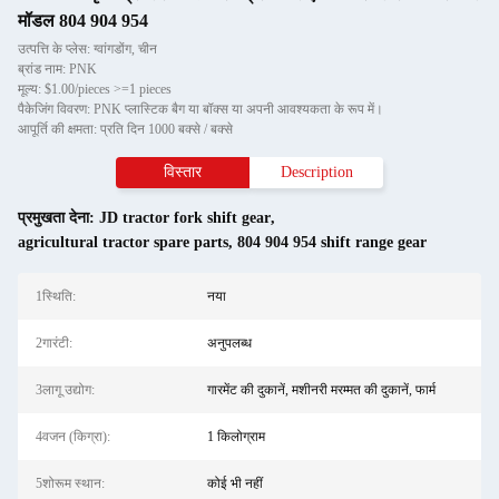
मॉडल 804 904 954
उत्पत्ति के प्लेस: ग्वांगडोंग, चीन
ब्रांड नाम: PNK
मूल्य: $1.00/pieces >=1 pieces
पैकेजिंग विवरण: PNK प्लास्टिक बैग या बॉक्स या अपनी आवश्यकता के रूप में।
आपूर्ति की क्षमता: प्रति दिन 1000 बक्से / बक्से
विस्तार
Description
प्रमुखता देना:
JD tractor fork shift gear
,
agricultural tractor spare parts
,
804 904 954 shift range gear
1स्थि‍ति:
नया
2गारंटी:
अनुपलब्ध
3लागू उद्योग:
गारमेंट की दुकानें, मशीनरी मरम्मत की दुकानें, फार्म
4वजन (किग्रा):
1 किलोग्राम
5शोरूम स्थान:
कोई भी नहीं