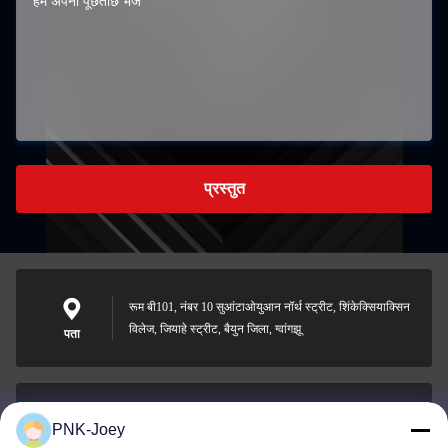
प्रस्तुत
रूम बी101, नंबर 10 सुआंटाओयुआन नॉर्थ स्ट्रीट, शिंकेक्सियाक्सिन
विलेज, जियाहे स्ट्रीट, बैयुन जिला, ग्वांगझू
पता
PNK-Joey
xianzhihao@gzxingchao.info