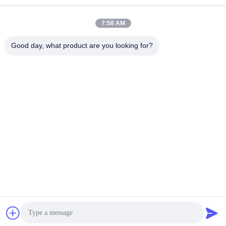
ईमेल
7:58 AM
Good day, what product are you looking for?
008613580404923
फ़ोन
Guangzhou Xingchao Agriculture Machinery
Co., Ltd.
सबसे अच्छी कीमत पाएं
Get a Quote
Guangzhou Xingchao Agriculture Machinery Co., Ltd.