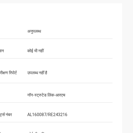
अनुपलब्ध
थान
कोई भी नहीं
ीक्षण रिपोर्ट
उपलब्ध नहीं है
नॉन-स्ट्रुटेड लिंक-आरएच
ट्स नंबर
AL160087/RE243216