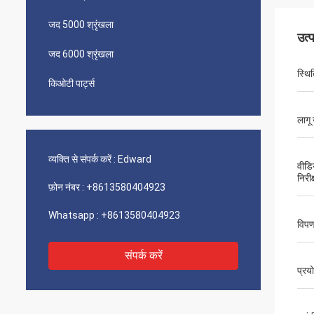
जद 5000 श्रृंखला
उत्
जद 6000 श्रृंखला
स्थि‍
किओटी पार्ट्स
लागू 
व्यक्ति से संपर्क करें :
Edward
वीडि
निरीक
फ़ोन नंबर :
+8613580404923
Whatsapp :
+8613580404923
विपण
संपर्क करें
प्रय