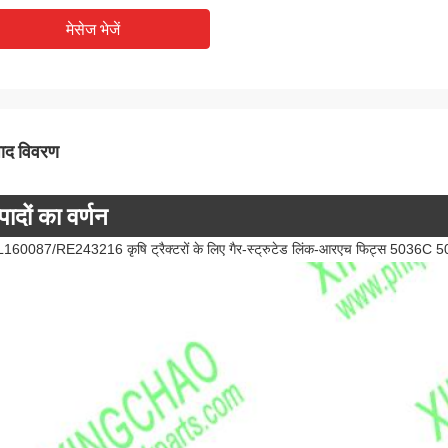
मेसेज भेजें
पाद विवरण
पादों का वर्णन
160087/RE243216 कृषि ट्रैक्टरों के लिए गैर-स्ट्रुटेड लिंक-आरएच फिट्स 5