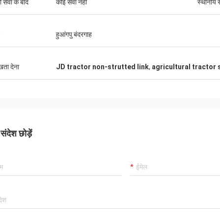
ी सेवा के बाद
कोई सेवा नहीं
स्थानीय स
हुआंगपु बंदरगाह
ुखता देना
JD tractor non-strutted link
,
agricultural tractor 
ंदेश छोड़ें