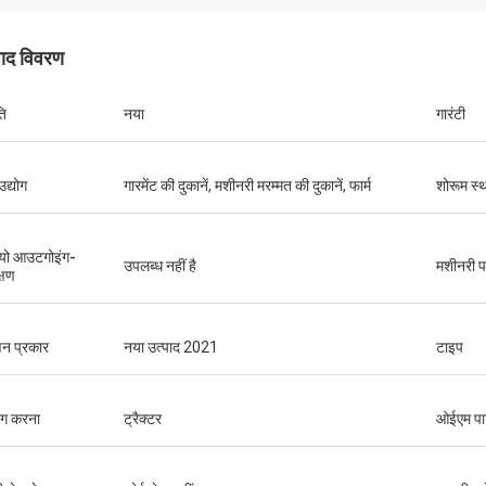
पाद विवरण
ति
नया
गारंटी
उद्योग
गारमेंट की दुकानें, मशीनरी मरम्मत की दुकानें, फार्म
शोरूम स्
यो आउटगोइंग-
उपलब्ध नहीं है
मशीनरी पर
्षण
न प्रकार
नया उत्पाद 2021
टाइप
ोग करना
ट्रैक्टर
ओईएम पार्