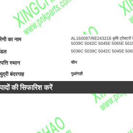
AL160087/RE243216 कृषि ट्रैक्टरों क
रेणी का नाम
5039C 5042C 5045E 5065E 561
ॉडल
5036C 5039C 5042C 5045E 506
्पत्ति स्थान
चीन
ुद्री बंदरगाह
गुआंगज़ौ
्पादों की सिफारिश करें