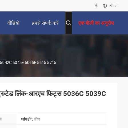
Hindi
वीडियो
हमसे संपर्क करें
एक बोली का अनुरोध
039C 5042C 5045E 5065E 5615 5715
स्ट्रुटेड लिंक-आरएच फिट्स 5036C 5039C
ेस
ग्वांगडोंग, चीन