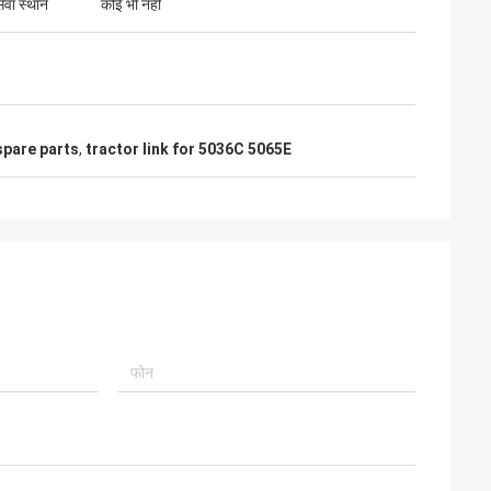
ेवा स्थान
कोई भी नहीं
spare parts
,
tractor link for 5036C 5065E