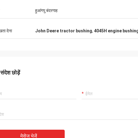
हुआंगपु बंदरगाह
ुखता देना
John Deere tractor bushing
,
4045H engine bushin
ंदेश छोड़ें
मेसेज भेजें