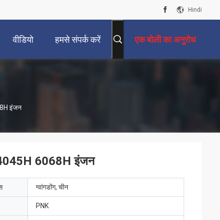
Hindi
वीडियो
हमसे संपर्क करें
एक बोली का अनुरोध
68H इंजन
डल 4045H 6068H इंजन
ेस
ग्वांगडोंग, चीन
PNK