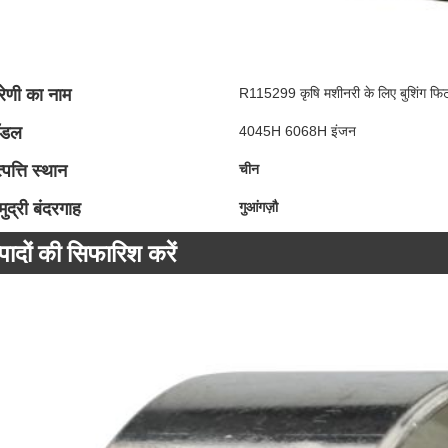
रेणी का नाम
R115299 कृषि मशीनरी के लिए बुशिंग 
ॉडल
4045H 6068H इंजन
्पत्ति स्थान
चीन
ुद्री बंदरगाह
गुआंगज़ौ
्पादों की सिफारिश करें