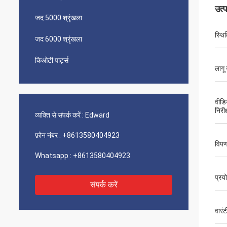
उत्
जद 5000 श्रृंखला
स्थि‍
जद 6000 श्रृंखला
किओटी पार्ट्स
लागू 
वीडि
निरीक
व्यक्ति से संपर्क करें :
Edward
फ़ोन नंबर :
+8613580404923
विपण
Whatsapp :
+8613580404923
प्रय
संपर्क करें
वारंट