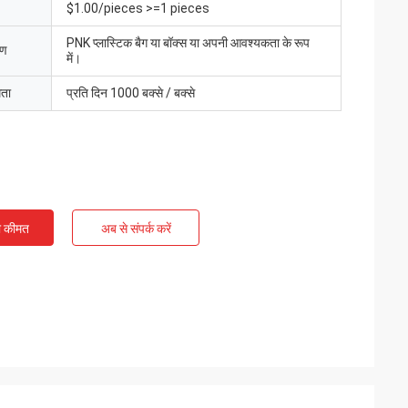
$1.00/pieces >=1 pieces
PNK प्लास्टिक बैग या बॉक्स या अपनी आवश्यकता के रूप
रण
में।
मता
प्रति दिन 1000 बक्से / बक्से
ी कीमत
अब से संपर्क करें