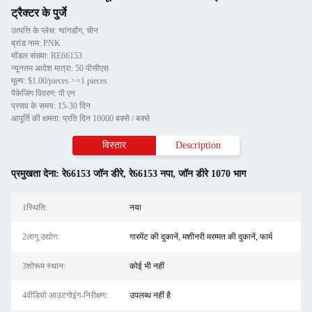
ट्रैक्टर के पुर्जे
उत्पत्ति के प्लेस: ग्वांगडोंग, चीन
ब्रांड नाम: PNK
मॉडल संख्या: RE66153
न्यूनतम आदेश मात्रा: 50 पीसीएस
मूल्य: $1.00/pieces >=1 pieces
पैकेजिंग विवरण: पी एन
प्रसव के समय: 15-30 दिन
आपूर्ति की क्षमता: प्रति दिन 10000 बक्से / बक्से
विस्तार
Description
प्रमुखता देना:
रे66153 जॉन डीरे
,
रे66153 नपा
,
जॉन डीरे 1070 भाग
1स्थि‍ति:
नया
2लागू उद्योग:
गारमेंट की दुकानें, मशीनरी मरम्मत की दुकानें, फार्म
3शोरूम स्थान:
कोई भी नहीं
4वीडियो आउटगोइंग-निरीक्षण:
उपलब्ध नहीं है