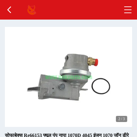
2
/
3
सोफाबेक्स Re66153 फ्यूल पंप नापा 1070D 4045 इंजन 1070 जॉन डीरे