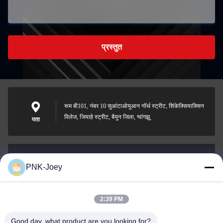
प्रस्तुत
रूम बी101, नंबर 10 सुआंटाओयुआन नॉर्थ स्ट्रीट, शिंकेक्सियाक्सिन
विलेज, जियाहे स्ट्रीट, बैयुन जिला, ग्वांगझू
पता
PNK-Joey
xianzhihao@gzxingchao.info
ईमेल
2:39 PM
Good day, what product are you looking for?