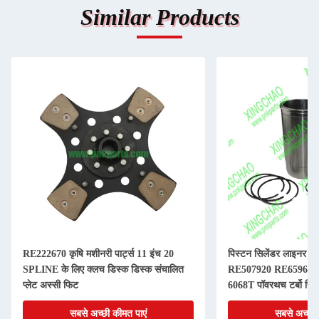
Similar Products
RE222670 कृषि मशीनरी पार्ट्स 11 इंच 20
पिस्टन सिलेंडर लाइनर कि
SPLINE के लिए क्लच डिस्क डिस्क संचालित
RE507920 RE65967 
प्लेट अस्सी फिट
6068T पॉवरथच टर्बो पिस
सबसे अच्छी कीमत पाएं
सबसे अच्छी 