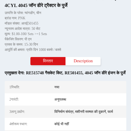
4CYL 4045 जॉन डीरे ट्रैक्टर के पुर्जे
उत्पत्ति के प्लेस: ग्वांगडोंग, चीन
ब्रांड नाम: PNK
मॉडल संख्या: आरई501455
न्यूनतम आदेश मात्रा: 50 सेट
मूल्य: $1.00-100/ Sets >=1 Sets
पैकेजिंग विवरण: पी एन
प्रसव के समय: 15-30 दिन
आपूर्ति की क्षमता: प्रति दिन 1000 बक्से / बक्से
विस्तार
Description
प्रमुखता देना:
RE515748 गैसकेट किट
,
RE501455
,
4045 जॉन डीरे इंजन के पुर्जे
1स्थि‍ति:
नया
2गारंटी:
अनुपलब्ध
3लागू उद्योग:
विनिर्माण संयंत्र, मशीनरी मरम्मत की दुकानें, फार्म
4शोरूम स्थान:
कोई भी नहीं