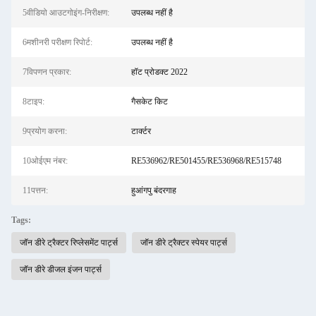
5वीडियो आउटगोइंग-निरीक्षण:
उपलब्ध नहीं है
6मशीनरी परीक्षण रिपोर्ट:
उपलब्ध नहीं है
7विपणन प्रकार:
हॉट प्रोडक्ट 2022
8टाइप:
गैसकेट किट
9प्रयोग करना:
टार्क्टर
10ओईएम नंबर:
RE536962/RE501455/RE536968/RE515748
11पत्तन:
हुआंगपु बंदरगाह
Tags:
जॉन डीरे ट्रैक्टर रिप्लेसमेंट पार्ट्स
जॉन डीरे ट्रैक्टर स्पेयर पार्ट्स
जॉन डीरे डीजल इंजन पार्ट्स