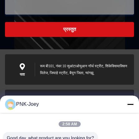
प्रस्तुत
रूम बी101, नंबर 10 सुआंटाओयुआन नॉर्थ स्ट्रीट, शिंकेक्सियाक्सिन
विलेज, जियाहे स्ट्रीट, बैयुन जिला, ग्वांगझू
पता
PNK-Joey
xianzhihao@gzxingchao.info
ईमेल
2:58 AM
Good day, what product are you looking for?