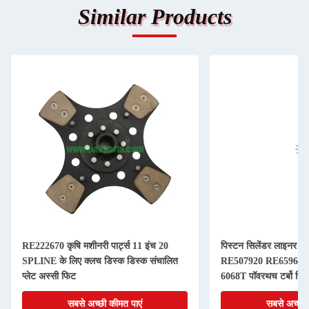
Similar Products
RE222670 कृषि मशीनरी पार्ट्स 11 इंच 20
पिस्टन सिलेंडर लाइनर कि
SPLINE के लिए क्लच डिस्क डिस्क संचालित
RE507920 RE65967 
प्लेट अस्सी फिट
6068T पॉवरथच टर्बो पिस
सबसे अच्छी कीमत पाएं
सबसे अच्छी 