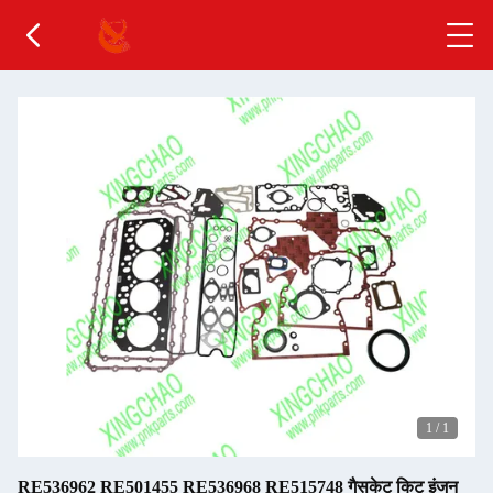
1
/
1
RE536962 RE501455 RE536968 RE515748 गैसकेट किट इंजन