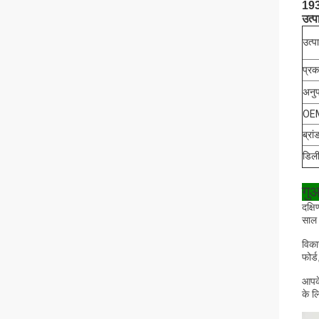
193
उत्प
उत्प
प्रक
अनुप
OE
ब्रां
डिली
गु
दक्ष
साल 
विका
फोर्
आपके
के ल