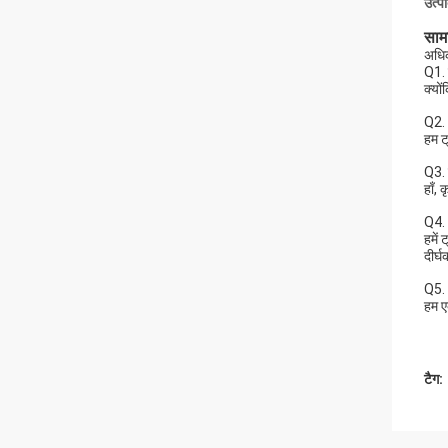
उत्प
सामा
अधिक
Q1. ह
क्यों
Q2. 
हम ट
Q3. 
हाँ, 
Q4. 
हमें 
दीर्
Q5. 
हम एक
टैग: