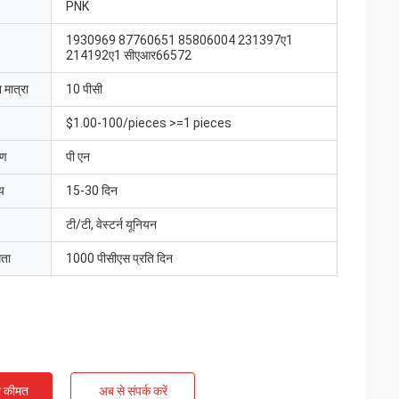
PNK
1930969 87760651 85806004 231397ए1
214192ए1 सीएआर66572
 मात्रा
10 पीसी
$1.00-100/pieces >=1 pieces
रण
पी एन
य
15-30 दिन
टी/टी, वेस्टर्न यूनियन
मता
1000 पीसीएस प्रति दिन
ी कीमत
अब से संपर्क करें