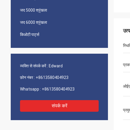
जद 5000 श्रृंखला
जद 6000 श्रृंखला
उत्
किओटी पार्ट्स
स्थि
प्रक
व्यक्ति से संपर्क करें :
Edward
फ़ोन नंबर :
+8613580404923
ओईए
Whatsapp :
+8613580404923
संपर्क करें
प्रम