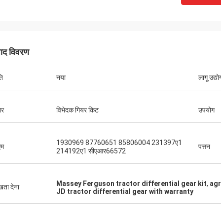
पाद विवरण
ति
नया
लागू उद्यो
ार
विभेदक गियर किट
उपयोग
1930969 87760651 85806004 231397ए1
म
पत्तन
214192ए1 सीएआर66572
Massey Ferguson tractor differential gear kit
,
agr
ुखता देना
JD tractor differential gear with warranty