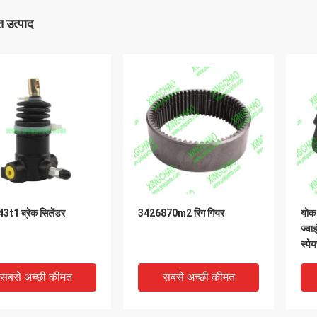
 उत्पाद
t1 ब्रेक सिलेंडर
3426870m2 रिंग गियर
योक
ज्वाइ
स्पेय
सबसे अच्छी कीमत
सबसे अच्छी कीमत