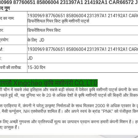
0969 87760651 85806004 231397A1 214192A1 CAR66572 JD ट्रैक्टर 
ाद गुण
1930969 87760651 85806004 231397A1 214192A1 CAR66572 
ाद का नाम:
डिफरेंशियल गियर किट कृषि मशीनरी पार्ट्स
ार:
डिफरेंशियल गियर किट
्रयोग:
के लिए
JD
M:
1930969 87760651 85806004 231397A1 214192A1 CAR
ड:
JD
वरी की तारीख:
15-30 दिन
आंगज़ौ Xingchao कृषि मशीनरी CO,.LTD
िणी चीन में सबसे लंबा इतिहास और सबसे बड़ी संख्या में पेशेवर कृषि
मशीनरी पार्ट्स कंपनी के रू
पहले हुई थी, यह दुनिया भर के 20 से अधिक देशों से कृषि मशीनरी पार्ट्स की बिक्री और विकास
स प्रक्रिया में, कंपनी ने घरेलू
उत्कृष्ट निर्माताओं के साथ मिलकर 2000 से अधिक प्रकार के कृ
ड, मैसी फर्ग्यूसन, NH एक्सेसरीज़ शामिल हैं। और अपने स्वयं के ब्रांड "PNK" को पंजीकृत कि
 लिए अच्छी गुणवत्ता और प्रतिस्पर्धी मूल्य का उत्पादन प्रदान करना हमारी कंपनी
मिशन है। ह
िए उत्सुक हैं।