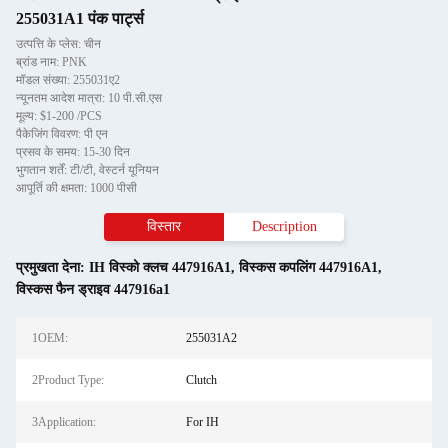
255031A1 पंक पार्ट्स
उत्पत्ति के प्लेस: चीन
ब्रांड नाम: PNK
मॉडल संख्या: 255031ए2
न्यूनतम आदेश मात्रा: 10 पी.सी.एस
मूल्य: $1-200 /PCS
पैकेजिंग विवरण: पी एन
प्रसव के समय: 15-30 दिन
भुगतान शर्तें: टी/टी, वेस्टर्न यूनियन
आपूर्ति की क्षमता: 1000 पीसी
विस्तार
Description
प्रमुखता देना:
IH विस्को क्लच 447916A1
,
विस्कस कपलिंग 447916A1
,
विस्कस फैन ड्राइव 447916a1
1OEM:
255031A2
2Product Type:
Clutch
3Application:
For IH