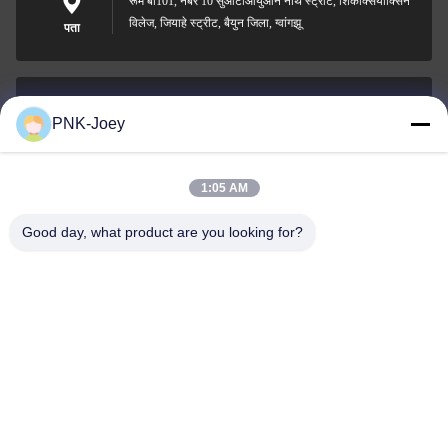
रूम बी101, नंबर 10 सुआंटाओयुआन नॉर्थ स्ट्रीट, शिंकेक्सियाक्सिन
विलेज, जियाहे स्ट्रीट, बैयुन जिला, ग्वांगझू
पता
PNK-Joey
xianzhihao@gzxingchao.info
ईमेल
1:05 AM
Good day, what product are you looking for?
008613580404923
फ़ोन
Guangzhou Xingchao Agriculture Machinery
Co., Ltd.