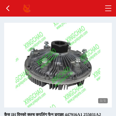
1
/
1
कैस IH विस्को क्लच कपलिंग फैन ड्राइव 447916A1 255031A2