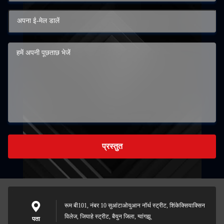
प्रस्तुत
रूम बी101, नंबर 10 सुआंटाओयुआन नॉर्थ स्ट्रीट, शिंकेक्सियाक्सिन
विलेज, जियाहे स्ट्रीट, बैयुन जिला, ग्वांगझू
पता