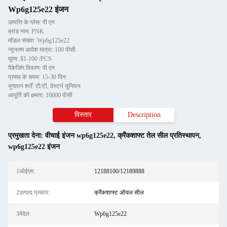
Wp6g125e22 इंजन
उत्पत्ति के प्लेस: पी एन
ब्रांड नाम: PNK
मॉडल संख्या: Wp6g125e22
न्यूनतम आदेश मात्रा: 100 पीसी
मूल्य: $1-100 /PCS
पैकेजिंग विवरण: पी एन
प्रसव के समय: 15-30 दिन
भुगतान शर्तें: टी/टी, वेस्टर्न यूनियन
आपूर्ति की क्षमता: 10000 पीसी
विस्तार
Description
प्रमुखता देना:
वीचाई इंजन wp6g125e22
,
क्रैंकशाफ्ट तेल सील प्रतिस्थापन
,
wp6g125e22 इंजन
1ओईएम:
12188100/12189888
2उत्पाद प्रकार:
क्रैंकशाफ्ट ऑयल सील
3मेदेल:
Wp6g125e22