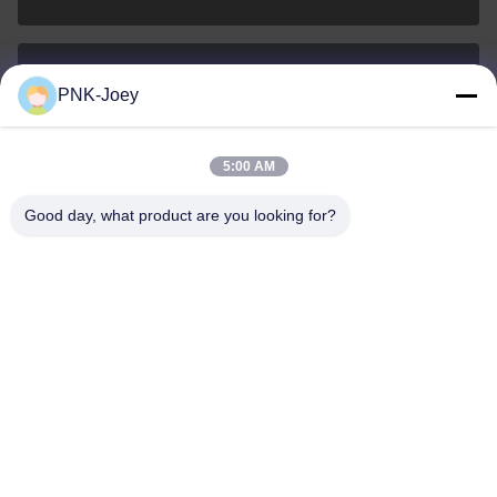
PNK-Joey
xianzhihao@gzxingchao.info
ईमेल
5:00 AM
Good day, what product are you looking for?
008613580404923
फ़ोन
Guangzhou Xingchao Agriculture Machinery
Co., Ltd.