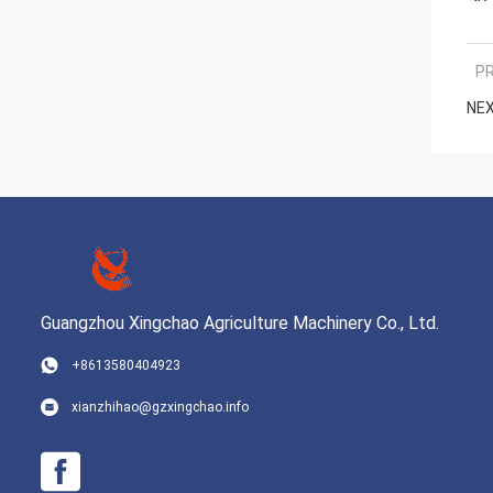
PR
NEX
Guangzhou Xingchao Agriculture Machinery Co., Ltd.
+8613580404923
xianzhihao@gzxingchao.info