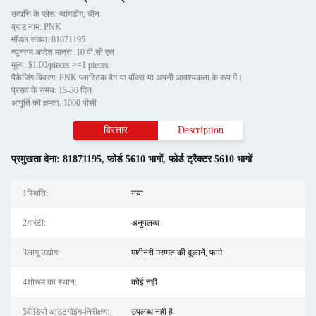
उत्पत्ति के प्लेस: ग्वांगडोंग, चीन
ब्रांड नाम: PNK
मॉडल संख्या: 81871195
न्यूनतम आदेश मात्रा: 10 पी.सी.एस
मूल्य: $1.00/pieces >=1 pieces
पैकेजिंग विवरण: PNK प्लास्टिक बैग या बॉक्स या अपनी आवश्यकता के रूप में।
प्रसव के समय: 15-30 दिन
आपूर्ति की क्षमता: 1000 पीसी
विस्तार
Description
प्रमुखता देना:
81871195
,
फोर्ड 5610 भागों
,
फोर्ड ट्रैक्टर 5610 भागों
1स्थिति:
नया
2गारंटी:
अनुपलब्ध
3लागू उद्योग:
मशीनरी मरम्मत की दुकानें, फार्म
4शोरूम का स्थान:
कोई नहीं
5वीडियो आउटगोइंग-निरीक्षण:
उपलब्ध नहीं है