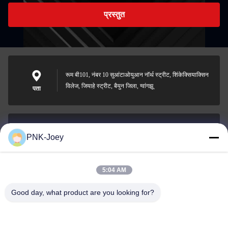
प्रस्तुत
रूम बी101, नंबर 10 सुआंटाओयुआन नॉर्थ स्ट्रीट, शिंकेक्सियाक्सिन
विलेज, जियाहे स्ट्रीट, बैयुन जिला, ग्वांगझू
पता
PNK-Joey
xianzhihao@gzxingchao.info
ईमेल
5:04 AM
Good day, what product are you looking for?
008613580404923
फ़ोन