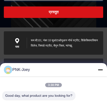
प्रस्तुत
रूम बी101, नंबर 10 सुआंटाओयुआन नॉर्थ स्ट्रीट, शिंकेक्सियाक्सिन
विलेज, जियाहे स्ट्रीट, बैयुन जिला, ग्वांगझू
पता
PNK-Joey
xianzhihao@gzxingchao.info
ईमेल
3:30 PM
Good day, what product are you looking for?
008613580404923
फ़ोन